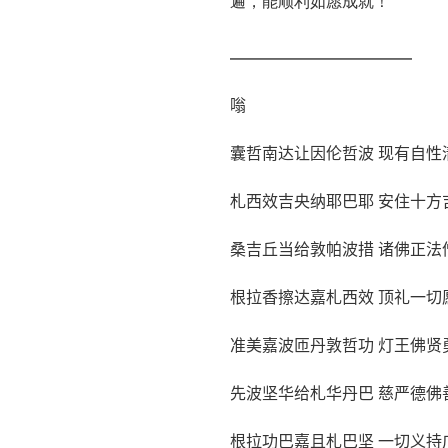
遍，能顺利如愿成就！
———————
嗡
囊哲南达让因伦哲波 现有自性
札西效吉央纳耶巴耶 安住十方
桑吉丘当给敦帕波措 诸佛正法
根拉香擦达嘉札西效 顶礼一切
准美嘉波匝丹敦哲功 灯王佛贤
先波坚华给札华丹巴 慈严德佛
根拉功巴嘉且札巴坚 一切义持