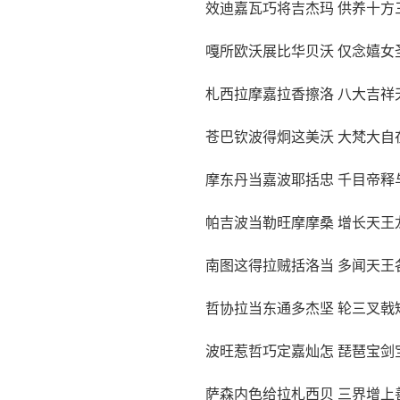
效迪嘉瓦巧将吉杰玛 供养十方
嘎所欧沃展比华贝沃 仅念嬉女
札西拉摩嘉拉香擦洛 八大吉祥
苍巴钦波得炯这美沃 大梵大自
摩东丹当嘉波耶括忠 千目帝释
帕吉波当勒旺摩摩桑 增长天王
南图这得拉贼括洛当 多闻天王
哲协拉当东通多杰坚 轮三叉戟
波旺惹哲巧定嘉灿怎 琵琶宝剑
萨森内色给拉札西贝 三界增上