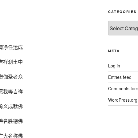
CATEGORIES
清净任运成
META
吉祥刹土中
Log in
僧伽圣者众
Entries feed
Comments fee
愿我等吉祥
WordPress.org
勇义成就佛
善名胜德佛
广大名称佛