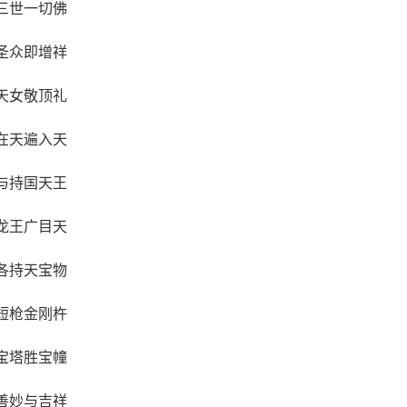
三世一切佛
圣众即增祥
天女敬顶礼
在天遍入天
与持国天王
龙王广目天
各持天宝物
短枪金刚杵
宝塔胜宝幢
善妙与吉祥