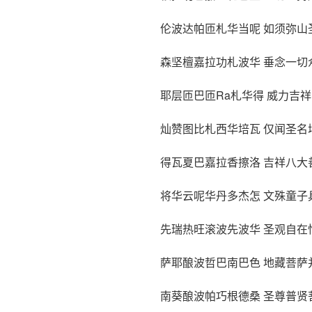
伦波达帕匝札华当呢 如须弥山
森坚檀嘉拉功札波华 垂念一切
耶层匝巴匝Ra札华得 威力吉
灿赞图比札西华培瓦 仅闻圣名
得瓦夏巴嘉拉香擦洛 吉祥八大
将华云呢华丹多杰怎 文殊童子
先瑞热旺滚波先波华 圣观自在
萨耶酿波哲巴南巴色 地藏菩萨
南葵酿波帕巧根德桑 圣尊普贤