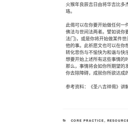
火猴年良辰吉日由将华吉比多
珞。
此偈可以在你要开始做任何一
佛法与世间法两者。譬如说你
法门)，或是你将开始做某件
他的事。此祈愿文也可以在你
转化悲伤与不愉快为和谐与快
想要开始上述所有这些事情的
那么，事情将会如你所期望的
你去除障碍，成就你所欲达成
参考资料：
《圣八吉祥偈》讲解
CORE PRACTICE
,
RESOURC