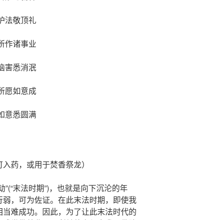
护法敬顶礼
所作诸事业
恼害悉消泯
所愿如意成
如意悉圆满
可入药，或用于焚香祭龙）
”(“末法时期”)，也就是向下沉沦的年
行弱，可为佐证。在此末法时期，即使我
相当难成功。因此，为了让此末法时代的