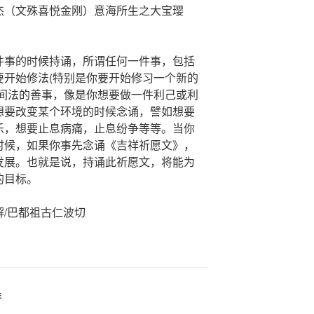
杰（文殊喜悦金刚）意海所生之大宝璎
件事的时候持诵，所谓任何一件事，包括
要开始修法(特别是你要开始修习一个新的
世间法的善事，像是你想要做一件利己或利
想要改变某个环境的时候念诵，譬如想要
乐，想要止息病痛，止息纷争等等。当你
时候，如果你事先念诵《吉祥祈愿文》，
发展。也就是说，持诵此祈愿文，将能为
的目标。
/巴都祖古仁波切
E