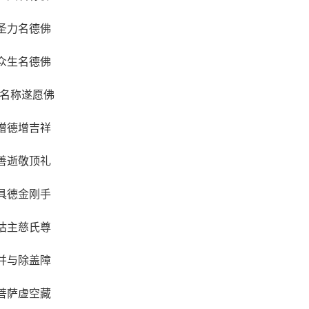
圣力名德佛
众生名德佛
祥名称遂愿佛
增德增吉祥
善逝敬顶礼
具德金刚手
怙主慈氏尊
并与除盖障
菩萨虚空藏