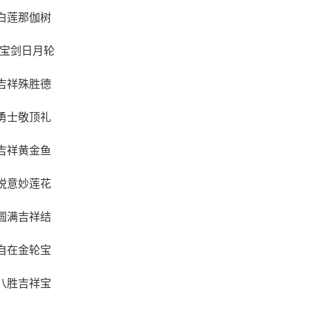
白莲那伽树
尼宝剑日月轮
吉祥殊胜德
勇士敬顶礼
吉祥黄金鱼
悦意妙莲花
圆满吉祥结
自在金轮宝
八胜吉祥宝