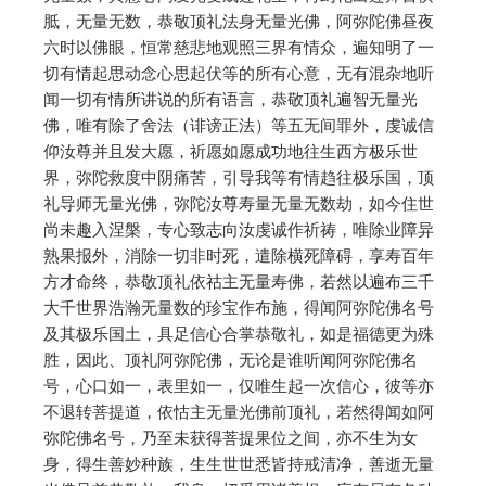
胝，无量无数，恭敬顶礼法身无量光佛，阿弥陀佛昼夜
六时以佛眼，恒常慈悲地观照三界有情众，遍知明了一
切有情起思动念心思起伏等的所有心意，无有混杂地听
闻一切有情所讲说的所有语言，恭敬顶礼遍智无量光
佛，唯有除了舍法（诽谤正法）等五无间罪外，虔诚信
仰汝尊并且发大愿，祈愿如愿成功地往生西方极乐世
界，弥陀救度中阴痛苦，引导我等有情趋往极乐国，顶
礼导师无量光佛，弥陀汝尊寿量无量无数劫，如今住世
尚未趣入涅槃，专心致志向汝虔诚作祈祷，唯除业障异
熟果报外，消除一切非时死，遣除横死障碍，享寿百年
方才命终，恭敬顶礼依祜主无量寿佛，若然以遍布三千
大千世界浩瀚无量数的珍宝作布施，得闻阿弥陀佛名号
及其极乐国土，具足信心合掌恭敬礼，如是福德更为殊
胜，因此、顶礼阿弥陀佛，无论是谁听闻阿弥陀佛名
号，心口如一，表里如一，仅唯生起一次信心，彼等亦
不退转菩提道，依怙主无量光佛前顶礼，若然得闻如阿
弥陀佛名号，乃至未获得菩提果位之间，亦不生为女
身，得生善妙种族，生生世世悉皆持戒清净，善逝无量