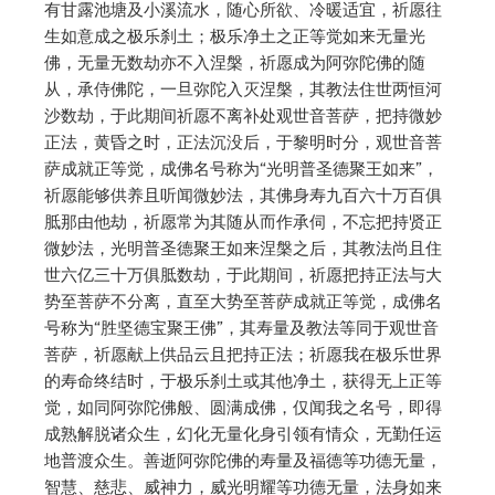
有甘露池塘及小溪流水，随心所欲、冷暖适宜，祈愿往
生如意成之极乐刹土；极乐净土之正等觉如来无量光
佛，无量无数劫亦不入涅槃，祈愿成为阿弥陀佛的随
从，承侍佛陀，一旦弥陀入灭涅槃，其教法住世两恒河
沙数劫，于此期间祈愿不离补处观世音菩萨，把持微妙
正法，黄昏之时，正法沉没后，于黎明时分，观世音菩
萨成就正等觉，成佛名号称为“光明普圣德聚王如来”，
祈愿能够供养且听闻微妙法，其佛身寿九百六十万百俱
胝那由他劫，祈愿常为其随从而作承伺，不忘把持贤正
微妙法，光明普圣德聚王如来涅槃之后，其教法尚且住
世六亿三十万俱胝数劫，于此期间，祈愿把持正法与大
势至菩萨不分离，直至大势至菩萨成就正等觉，成佛名
号称为“胜坚德宝聚王佛”，其寿量及教法等同于观世音
菩萨，祈愿献上供品云且把持正法；祈愿我在极乐世界
的寿命终结时，于极乐刹土或其他净土，获得无上正等
觉，如同阿弥陀佛般、圆满成佛，仅闻我之名号，即得
成熟解脱诸众生，幻化无量化身引领有情众，无勤任运
地普渡众生。善逝阿弥陀佛的寿量及福德等功德无量，
智慧、慈悲、威神力，威光明耀等功德无量，法身如来