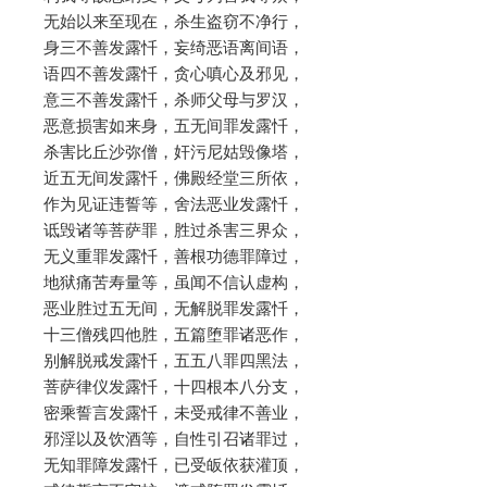
无始以来至现在，杀生盗窃不净行，
身三不善发露忏，妄绮恶语离间语，
语四不善发露忏，贪心嗔心及邪见，
意三不善发露忏，杀师父母与罗汉，
恶意损害如来身，五无间罪发露忏，
杀害比丘沙弥僧，奸污尼姑毁像塔，
近五无间发露忏，佛殿经堂三所依，
作为见证违誓等，舍法恶业发露忏，
诋毁诸等菩萨罪，胜过杀害三界众，
无义重罪发露忏，善根功德罪障过，
地狱痛苦寿量等，虽闻不信认虚构，
恶业胜过五无间，无解脱罪发露忏，
十三僧残四他胜，五篇堕罪诸恶作，
别解脱戒发露忏，五五八罪四黑法，
菩萨律仪发露忏，十四根本八分支，
密乘誓言发露忏，未受戒律不善业，
邪淫以及饮酒等，自性引召诸罪过，
无知罪障发露忏，已受皈依获灌顶，