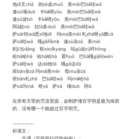
地dì叉chā 则zé桌zhuō 美měi巴bā哇wā
速sù埵duǒ 卡kǎ唷yōu 美měi巴bā哇wā
速sù波bō 卡kǎ唷yōu 美měi巴bā哇wā
阿ā奴nú 拉lā多duō 美měi巴bā哇wā
萨sàr哇wā悉xī地dì 玛ma美měi 札zhá呀yā擦cā
萨sà哇wā 嘎gā玛mǎ 速sù杂zá 美měi
积jī当dāng 鞋xie央yang 咕gū如rú吽hōng
哈hā哈hā 哈hā哈hā 霍huò 巴bā嘎gā问wèn
萨sà哇wā 达dá他tā 嘎gā达dá
班bān杂zá 玛mǎ美měi 母mu杂zá
班bān札zhá 巴bā哇wā 玛mǎ哈hā
萨sà玛mǎ 呀yā 萨sà 埵duǒ 阿ā
在所有灭罪的咒语里面，金刚萨埵百字明是最为殊胜
的，没有哪一个能超过百字明咒。
—————-
祈请文：
念诵（宁提前行仪轨中的）：