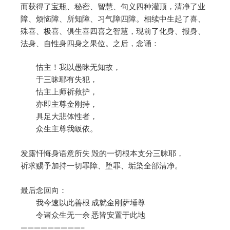
而获得了宝瓶、秘密、智慧、句义四种灌顶，清净了业
障、烦恼障、所知障、习气障四障。相续中生起了喜、
殊喜、极喜、俱生喜四喜之智慧，现前了化身、报身、
法身、自性身四身之果位。之后，念诵：
怙主！我以愚昧无知故，
于三昧耶有失犯，
怙主上师祈救护，
亦即主尊金刚持，
具足大悲体性者，
众生主尊我皈依。
发露忏悔身语意所失 毁的一切根本支分三昧耶，
祈求赐予加持一切罪障、堕罪、垢染全部清净。
最后念回向：
我今速以此善根 成就金刚萨埵尊
令诸众生无一余 悉皆安置于此地
—————————–