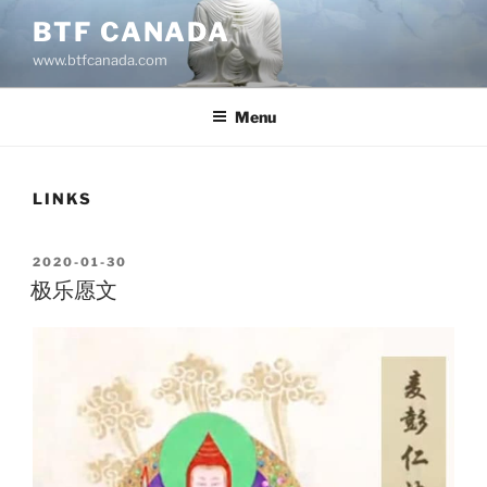
BTF CANADA
www.btfcanada.com
Menu
LINKS
2020-01-30
极乐愿文