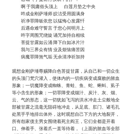
啊 于我庸俗头顶上 白莲月垫之中央
吽成金刚萨埵师 皎洁受用圆满身
祈净罪障皈依您 以猛悔心发露忏
后遇命难守誓言 于您心间明月上
吽字周围咒绕旋 诵咒加持自相续
菩提甘露如云涌 降下白如冰片汁
我与三界众有情 业及烦恼痛苦因
病魔罪障煞气垢 无余清净祈加持
观想金刚萨埵尊赐降白色菩提甘露，从自己和一切众生
的头顶门梵穴灌入，使体内的一切疾病变成腐败的脓血
形象；一切魔障变成蜘蛛、青蛙、鱼、蛇、蝌蚪、虱子
等小含生的形象；一切罪障变成烟汁、炭汁、灰、烟、
云、气的形态，这一切犹如飞泻的洪水冲走土尘般地全
部被甘露之流毫无阻碍地冲走，从足底、肛门、诸毛孔
处黑乎乎地排出体外，这时观想自己下方的大地裂开，
所有怨家债主男女围绕着死主阎王，它们全都是开着
口、伸着手、张着爪一直等待着，（上面的脓血等全部