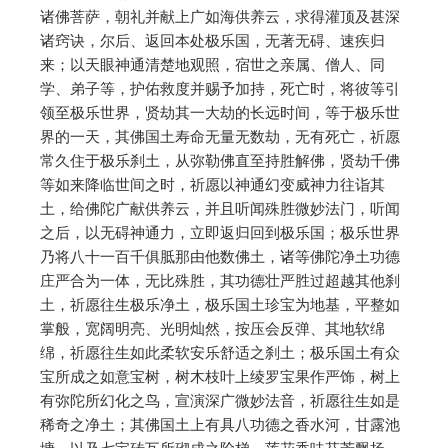
诸佛菩萨，朝礼并献上广如海供养云，求得灌顶及甚深
诸窍诀，尔后、返回本处极乐国，无著无碍、速疾归
来；以天眼神通清楚地观照，宿世之亲属、僧人、同
学、弟子等，护佑救度并赐予加持，死亡时，将彼等引
领至极乐世界，贤劫其一大劫的长远时间，等于极乐世
界的一天，其佛国土寿命无量无数劫，无有死亡，祈愿
常久住于极乐刹土，从弥勒佛直至持胜解佛，贤劫千佛
等如来降临世间之时，祈愿以神通幻变威神力往诣其
土，给佛陀广献供养云，并且听闻殊胜微妙法门，听闻
之后，以无碍神通力，立即返归回到极乐国；极乐世界
乃将八十一百千俱胝那由他数佛土，诸等佛陀净土功德
庄严合为一体，无比殊胜，其功德壮严胜过超越其他刹
土，祈愿往生极乐净土，极乐国土珍宝为地基，平整如
掌般，宽阔明亮、光明灿然，按压会反弹、其地软绵
绵，祈愿往生如此柔软安乐舒适之刹土；极乐国土有众
宝所成之如意宝树，树木枝叶上绫罗宝果作严饰，树上
有弥陀所幻化之鸟，宣演深广微妙法音，祈愿往生如是
稀奇之净土；其佛国土上有具八功德之香水河，甘露池