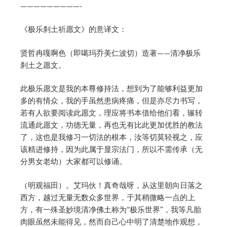
—————————-
《极乐刹土祈愿文》的意译文：
贤哲冉嘎啊色（即噶玛乔美仁波切）造著——清净极乐
刹土之愿文。
此极乐愿文是我的本尊修持法，想到为了能够利益更加
多的有情众，我的手虽然患病疼痛，但是亦尽力书写，
若有人欲要阅读此愿文，理应将书本借给他们看，辗转
流通此愿文，功德无量，再也无有比此更加优胜的教法
了，这也是我修习一切法的根本，汝等切莫轻视之，应
该精进修持，因为此属于显宗法门，所以不需传承（无
分男女老幼）大家都可以修诵。
（明观福田）。艾玛伙！真奇哉呀，从这里朝向日落之
西方，越过无量无数众多世界，于其稍微略一点的上
方，有一殊圣妙境清净佛土称为“极乐世界”，我等凡胎
肉眼虽然未能得见，然而自己心中明了清楚地作观想，