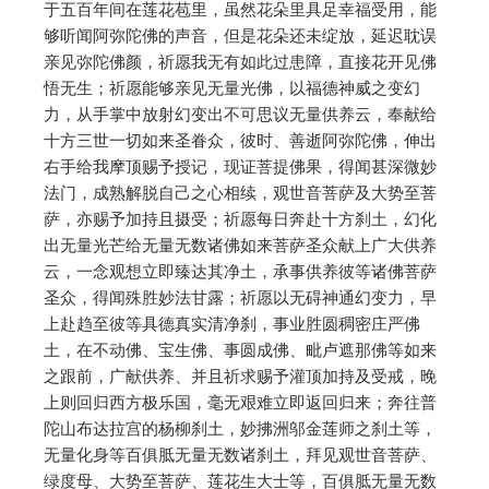
于五百年间在莲花苞里，虽然花朵里具足幸福受用，能
够听闻阿弥陀佛的声音，但是花朵还未绽放，延迟耽误
亲见弥陀佛颜，祈愿我无有如此过患障，直接花开见佛
悟无生；祈愿能够亲见无量光佛，以福德神威之变幻
力，从手掌中放射幻变出不可思议无量供养云，奉献给
十方三世一切如来圣眷众，彼时、善逝阿弥陀佛，伸出
右手给我摩顶赐予授记，现证菩提佛果，得闻甚深微妙
法门，成熟解脱自己之心相续，观世音菩萨及大势至菩
萨，亦赐予加持且摄受；祈愿每日奔赴十方刹土，幻化
出无量光芒给无量无数诸佛如来菩萨圣众献上广大供养
云，一念观想立即臻达其净土，承事供养彼等诸佛菩萨
圣众，得闻殊胜妙法甘露；祈愿以无碍神通幻变力，早
上赴趋至彼等具德真实清净刹，事业胜圆稠密庄严佛
土，在不动佛、宝生佛、事圆成佛、毗卢遮那佛等如来
之跟前，广献供养、并且祈求赐予灌顶加持及受戒，晚
上则回归西方极乐国，毫无艰难立即返回归来；奔往普
陀山布达拉宫的杨柳刹土，妙拂洲邬金莲师之刹土等，
无量化身等百俱胝无量无数诸刹土，拜见观世音菩萨、
绿度母、大势至菩萨、莲花生大士等，百俱胝无量无数