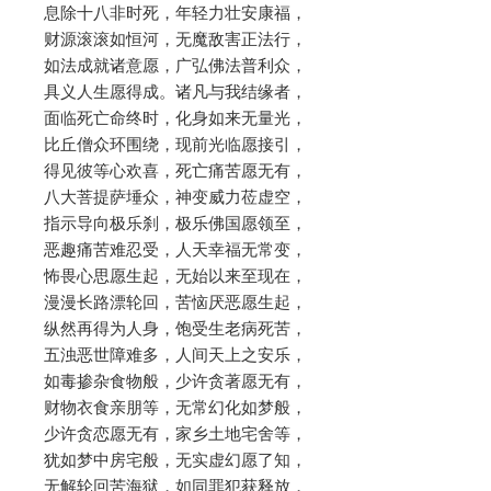
息除十八非时死，年轻力壮安康福，
财源滚滚如恒河，无魔敌害正法行，
如法成就诸意愿，广弘佛法普利众，
具义人生愿得成。诸凡与我结缘者，
面临死亡命终时，化身如来无量光，
比丘僧众环围绕，现前光临愿接引，
得见彼等心欢喜，死亡痛苦愿无有，
八大菩提萨埵众，神变威力莅虚空，
指示导向极乐刹，极乐佛国愿领至，
恶趣痛苦难忍受，人天幸福无常变，
怖畏心思愿生起，无始以来至现在，
漫漫长路漂轮回，苦恼厌恶愿生起，
纵然再得为人身，饱受生老病死苦，
五浊恶世障难多，人间天上之安乐，
如毒掺杂食物般，少许贪著愿无有，
财物衣食亲朋等，无常幻化如梦般，
少许贪恋愿无有，家乡土地宅舍等，
犹如梦中房宅般，无实虚幻愿了知，
无解轮回苦海狱，如同罪犯获释放，