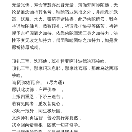
无量光佛，寿命智慧亦悉皆无量，薄伽梵阿弥陀佛，无
论是谁念诵持其名号，唯除宿业果报之外，并能救护武
器、妖魔、水火、毒药等诸怖畏，此乃佛陀所云，我今
持诵弥陀佛号、恭敬顶礼，祈请救护怖畏等痛苦，祈祷
赐予吉祥圆满之加持。依靠佛陀圆满三身之加持力，法
性不变无改之加持力，僧团和睦团结之加持力，如是发
愿祈祷愿成就。
顶礼三宝。迭耶他，班扎哲亚啊哇波德讷耶梭哈。
顶礼三宝。那摩玛珠息耶，那摩速喜耶，那摩乌达西耶
梭哈。
嗡 阿弥德瓦 舍。（尽力诵）
愿以此功德，庄严佛净土，
上报四重恩，下济三途苦，
若有见闻者，悉发菩提心，
尽此一报身，同生极乐国。
文殊师利勇猛智，普贤慧行亦复然，
我今回向诸善根，随彼一切常修学。
三世诸佛所称叹，如是最胜诸大愿，