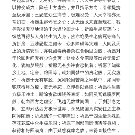
生起欢喜心，无有死亡等诸痛苦，八大菩萨等圣眷众，
以神变威力，降莅上方虚空，并且指示方向，引领提携
至极乐国；三恶道众生痛苦，极难忍受，人天幸福亦无
常幻变，祈愿生起怖畏之心；从无始以来直至现在，我
等漫漫无期地漂泊于六道轮回之中，祈愿生起厌离心；
纵然再得从人身转生为人身，然亦饱受生老病死等痛苦
所折磨，五浊恶世之如今，众多障碍等灾难，人间及天
上的所谓安乐，亦犹如毒药掺杂在食物里面般，祈愿对
于轮回世间无有少许贪著；财物衣食亲朋等悉皆无常幻
化，犹如梦境般，祈愿无有少许贪恋执着；祈愿了知家
乡土地、宅舍、粮田等，就如同梦中的房宅般，无实虚
幻；祈愿于无有解脱、沉溺轮回苦海之牢狱中，如同罪
犯获得释放般，毫无眷恋，立即得以逃脱；祈愿往生西
方极乐净土，断除贪欲缠绕等束缚，如同灵鹫逃脱罗网
般，朝向西方之虚空，飞越无数世间国土，于刹那念之
间，立即到达西方极乐世界，亲见彼国真实安住之主尊
阿弥陀佛；祈愿清净一切罪障过；祈愿于四生最为殊胜
莲花花蕊中化生极乐国；祈愿于刹那间圆满诸等身相，
获得相好圆满身；由于疑惑犹豫之故，未得直接往生，