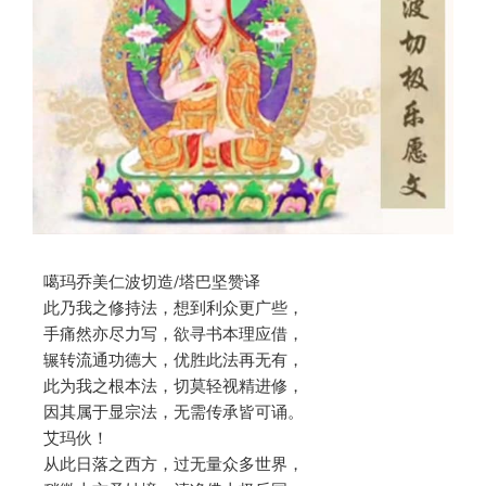
噶玛乔美仁波切造/塔巴坚赞译
此乃我之修持法，想到利众更广些，
手痛然亦尽力写，欲寻书本理应借，
辗转流通功德大，优胜此法再无有，
此为我之根本法，切莫轻视精进修，
因其属于显宗法，无需传承皆可诵。
艾玛伙！
从此日落之西方，过无量众多世界，