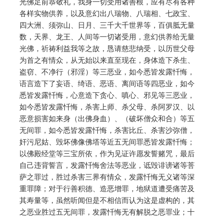
光佛足前恭敬礼，我身一切受用诸善根，应有尽有各种
各样实物供养，以及意幻出八瑞物、八瑞相、七政宝、
四大洲、须弥山、日月、三千大千世界等，百俱胝无量
数，天界、龙王、人间等一切诸受用，意幻供养给无量
光佛，祈祷利益我等之故，恳请慈悲纳受，以历世父母
为首之有情众，从无始以来直至现在，身体造下杀生、
盗窃、不净行（邪淫）等三恶业，如今悉皆发露忏悔，
语言造下了妄语、绮语、恶语、离间语等四恶业，如今
悉皆发露忏悔，心意造下贪心、嗔心、邪见等三恶业，
如今悉皆发露忏悔，杀害上师、杀父母、杀阿罗汉、以
恶意损害如来身（出佛身血）、（破坏僧众和合）等五
无间罪，如今悉皆发露忏悔，杀害比丘、杀害沙弥僧，
奸污尼姑、毁坏佛像佛塔等近五无间罪悉皆发露忏悔；
以佛殿经堂等三宝所依，作为见证许愿发誓赌咒，最后
自己违背誓言，发露忏悔舍法等恶业，诋毁诽谤诸等菩
萨之罪过，胜过杀害三界有情众，发露忏悔无义诸等深
重罪障；对于行善积德、造恶增罪，地狱道遭受痛苦及
其寿量等，虽然听闻但是不相信而认为这是虚构的，其
之恶业胜过五无间罪，发露忏悔无有解脱之恶罪业；十