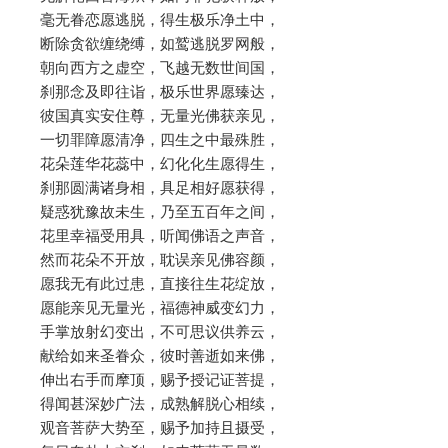
毫无眷恋愿逃脱，得生极乐净土中，
断除贪欲缠绕缚，如鹫逃脱罗网般，
朝向西方之虚空，飞越无数世间国，
刹那念及即往诣，极乐世界愿臻达，
彼国真实安住尊，无量光佛获亲见，
一切罪障愿清净，四生之中最殊胜，
花朵莲华花蕊中，幻化化生愿得生，
刹那圆满诸身相，具足相好愿获得，
疑惑犹豫故未生，乃至五百年之间，
花里幸福受用具，听闻佛语之声音，
然而花朵不开放，耽误亲见佛容颜，
愿我无有此过患，直接往生花绽放，
愿能亲见无量光，福德神威变幻力，
手掌放射幻变出，不可思议供养云，
献给如来圣眷众，彼时善逝如来佛，
伸出右手而摩顶，赐予授记证菩提，
得闻甚深妙广法，成熟解脱心相续，
观音菩萨大势至，赐予加持且摄受，