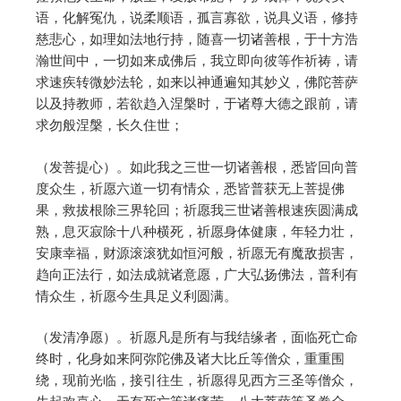
语，化解冤仇，说柔顺语，孤言寡欲，说具义语，修持
慈悲心，如理如法地行持，随喜一切诸善根，于十方浩
瀚世间中，一切如来成佛后，我立即向彼等作祈祷，请
求速疾转微妙法轮，如来以神通遍知其妙义，佛陀菩萨
以及持教师，若欲趋入涅槃时，于诸尊大德之跟前，请
求勿般涅槃，长久住世；
（发菩提心）。如此我之三世一切诸善根，悉皆回向普
度众生，祈愿六道一切有情众，悉皆普获无上菩提佛
果，救拔根除三界轮回；祈愿我三世诸善根速疾圆满成
熟，息灭寂除十八种横死，祈愿身体健康，年轻力壮，
安康幸福，财源滚滚犹如恒河般，祈愿无有魔敌损害，
趋向正法行，如法成就诸意愿，广大弘扬佛法，普利有
情众生，祈愿今生具足义利圆满。
（发清净愿）。祈愿凡是所有与我结缘者，面临死亡命
终时，化身如来阿弥陀佛及诸大比丘等僧众，重重围
绕，现前光临，接引往生，祈愿得见西方三圣等僧众，