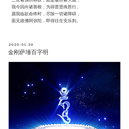
我今回向诸善根，为得普贤殊胜行。
愿我临欲命终时，尽除一切诸障碍，
面见彼佛阿弥陀，即得往生安乐刹。
2020-01-30
金刚萨埵百字明