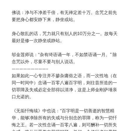
佛说：净与不净差千倍，有无禅定差十万。念咒之前先
要把身心都安静下来，静坐或站。
身心散乱的话，咒力就只有别人的10万分之一。故每天
最好是修一次静坐或静站。
邬金莲师说：“杂有绮语诵一年，不如禁语诵一月。” 除
念咒以外，尽量不要与别人说话。
—————————–
如果如此一心专注并不掺杂庸俗之语，而一次性地（在
同一时间中）念诵一百零八遍百字明，则往昔所造的一
切罪障及失戒必定全部得以清净，这是上师金刚萨埵亲
口允诺的。
《无垢忏悔续》中也说：“百字明是一切善逝的智慧精
华，能够净除所有的失戒与分别念的罪障，称为一切忏
悔之王。若一次性念诵一百零八遍，则可酬补一切所失