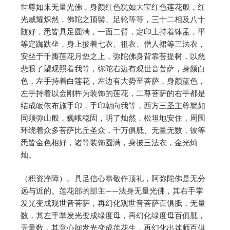
世尊如来无量光佛，身颜红色犹如大宝红色莲花般，红
光威耀炽然，佛陀之顶髻、足轮等等，三十二相及八十
随好，悉皆具足圆满，一面二臂，定印上持着钵盂，平
等定跏趺坐，身上披着七衣、祖衣、僧人裙等三法衣，
安坐于千瓣莲花月垫之上，弥陀佛身背靠菩提树，以慈
悲眼了望观照着我等，弥陀右边有观世音菩萨，身颜白
色，左手持着白莲花，左边有大势至菩萨，身颜蓝色，
左手持着以金刚杵为装饰的莲花，二尊菩萨的右手都是
结成皈依布施手印，手印朝向我等，西方三圣主尊就如
同须弥山般，巍峨稳固，明了灿然，松坦地安住，周围
环绕着众多菩萨比丘圣众，千万俱胝、无量无数，彼等
悉皆金色相好，诸等装饰圆满，身披三法衣，金光灿
灿。
（积资净障）。具足信心恭敬作顶礼，阿弥陀佛是无分
远与近的。莲花部的部主——法身无量光佛，其右手掌
发光变成观世音菩萨，再幻化观世音菩萨百俱胝，无量
数，其左手掌发光变成绿度母，再幻化绿度母百俱胝，
无量数，其意心间发光变成莲花生，再幻化出莲师百俱