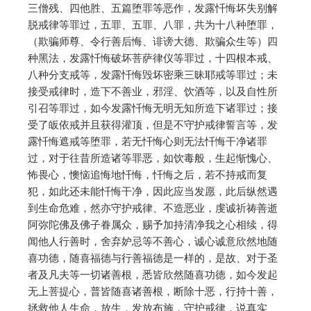
三僧残、四他胜、五篇堕罪等恶作，发露忏悔坏失别解
脱戒律等罪过，五罪、五罪、八罪，共为十八种堕罪，
（欺骗师尊、令行善后悔、诽谤大德、欺骗众生等）四
种黑法，发露忏悔破坏菩萨律仪等罪过，十四根本戒、
八种分支戒等，发露忏悔毁坏密乘三昧耶戒等罪过；未
接受戒律时，造下不善业，邪淫、饮酒等，以及自性所
引召等罪过，如今发露忏悔无明无知所造下诸罪过；接
受了皈依戒并且获得灌顶，但是不守护戒律誓言等，发
露忏悔遮戒等堕罪，若无忏悔心则无法忏悔干净诸罪
过，对于往昔所造诸等罪恶，如饮毒般，生起惭愧心、
怖畏心，懊恼追悔地忏悔，忏悔之后，若不持戒而复
犯，如此还未能忏悔干净，因此应当发愿，此后纵然遇
到生命危难，然亦守护戒律、不造恶业，虔诚祈祷善逝
阿弥陀佛及佛子眷属众，赐予加持清净我之心相续，得
闻他人行善时，舍弃妒忌等不善心，诚心诚意欣然地随
喜功德，随喜福德与行善福德是一样的，是故、对于圣
者及凡夫等一切诸善根，悉皆欣然随喜功德，如今发起
无上菩提心，普皆随喜诸善根，断除十恶，行持十善，
拯救他人生命，放生，发放布施，守护戒律，说真实