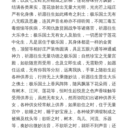
塘，以及七宝砖瓦所砌成之阶梯，莲花香味芬芳飘扬，
结满各类果实，莲花放射出无量大光明，光光芒上端庄
严有化身佛，祈愿往生如此稀奇之刹土；极乐国土无有
八无暇及恶趣，连其声音名称亦不得听闻，不闻三毒五
毒烦恼等疾病，不闻仇敌贫困战争等诸痛苦，祈愿往生
大乐净土；极乐国土无有女人及胎生，一切悉皆于莲花
中化生，凡是居住于极乐国，其身体都是一样的金黄
色，顶髻等相好庄严装饰圆满，具足五眼六通等神通威
神力，祈愿往生无量功德之极乐国；自然珍宝之无量宫
殿，如欲随意而受用，念及立即生成，无需勤劳，如愿
任运成，无有你我等分别，远离我执，手掌上随欲生起
各种供养云，行持无上大乘微妙法，祈愿往生普生大乐
之佛土；极乐国土上香风阵阵，随风飘落下花朵雨，还
有树木、江河、莲花等，恒时生起悦意之色声香味触等
受用供养云，虽然无有女人，然而弥陀幻出诸种供养天
女，各种供女经常献上供养，如果欲住之时，住于无量
宫中，欲睡之时，睡于妙宝座上，各种绫罗绸缎制成之
被褥及枕头等；欲听之时，树木、鸟儿、河流、乐器
等，奏妙出微妙法音，不欲听之时，就听不到声音；还