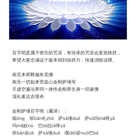
百字明是属于密宗的咒语，有传承的咒语会更加殊胜，
希望大家念诵这个版本得到加持力，快速消除业障。
南无本师释迦牟尼佛
南无一切如来菩提心金刚萨埵等
尽虚空遍法界同一体性金刚界生身一切诸佛
顶礼索达吉堪布
金刚萨埵百字明（藏译） ：
嗡ōng 班bān札zhá 萨sà埵duǒ 萨sà玛mǎ呀yā
玛mǎ奴nú 巴bā拉lā呀yā
班bān杂zá 萨sà埵duǒ 喋dié诺nuò巴bā