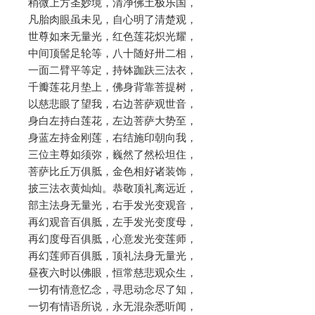
稍微上方圣妙境，清净佛土极乐国，
凡胎肉眼虽未见，自心明了清楚观，
世尊如来无量光，红色莲花炽光耀，
中间顶髻足轮等，八十随好卅二相，
一面二臂平等定，持钵跏趺三法衣，
千瓣莲花月垫上，佛身背靠菩提树，
以慈悲眼了望我，右边菩萨观世音，
身白左持白莲花，左边菩萨大势至，
身蓝左持金刚莲，右结施印朝向我，
三位主尊如须弥，巍然了然松坦住，
菩萨比丘万俱胝，金色相好诸装饰，
披三法衣黄灿灿。恭敬顶礼离远近，
部主法身无量光，右手发光变观音，
再幻观音百俱胝，左手发光变度母，
再幻度母百俱胝，心意发光变莲师，
再幻莲师百俱胝，顶礼法身无量光，
昼夜六时以佛眼，恒常慈悲观众生，
一切有情意忆念，寻思动念尽了知，
一切有情语所说，永无混杂悉听闻，