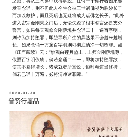
之戒，将从三恶趣中获得解脱。任何一个修行者如果能
发誓念诵，则不但此人今生会被三世诸佛视为胜妙长子
而加以救护，而且死后也无疑将成为诸佛之长子。”此外
进入密宗金刚乘之门后，无论失毁了根本誓言还是支分
誓言，如果每天观修金刚萨埵并念诵二十一遍百字明，
则称为加持堕罪，即堕罪所产生的异熟果不会越来越增
长。如果念诵十万遍百字明则可彻底清净一切堕罪。如
《庄严藏续》云：“妙观白莲月垫上，上师金刚萨埵尊，
依照百字明仪轨，倘若念诵二十一，即将加持堕罪故，
使其不复得增长，诸成就者所宣说，恒时精进当修持，
倘若已诵十万遍，必将清净诸罪障。”
2020-01-30
普贤行愿品