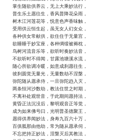
掌生随欲供养云，无上大乘妙法行，
普生乐土愿往生，香风普降花朵雨，
树木江河莲花等，悦意色声香味触，
受用供云恒生起，虽无女人幻女众，
各种供女常献供，欲住住于无量宫，
欲睡睡于妙宝座，各种绸缎被褥枕，
鸟树河流音乐等，欲听时奏妙法音，
不欲听时不得闻，甘露池塘溪水流，
随心所欲调冷暖，如意成刹愿往生，
彼刹圆觉无量光，无量数劫不涅槃，
弥陀随从愿承侍，一旦弥陀趋入灭，
两条恒河沙数劫，教法住世之时期，
不离补处观世音，于此期间愿持法，
黄昏正法沉没后，黎明观音正等觉，
成为如来佛号曰，光明普圣德聚王，
愿得供养闻妙法，身寿九百六十万，
百俱胝那由他劫，常为随从愿承伺，
不忘把持正妙法，涅槃灭后其教法，