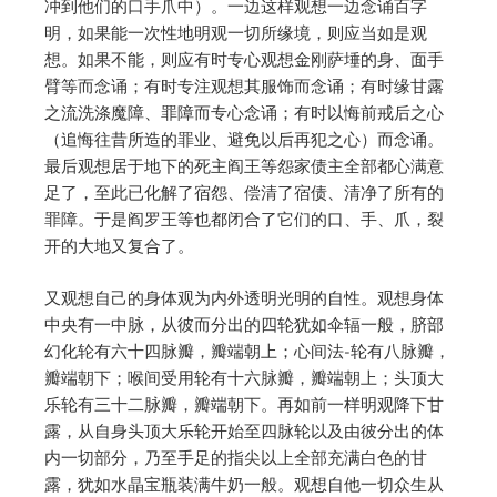
冲到他们的口手爪中）。一边这样观想一边念诵百字
明，如果能一次性地明观一切所缘境，则应当如是观
想。如果不能，则应有时专心观想金刚萨埵的身、面手
臂等而念诵；有时专注观想其服饰而念诵；有时缘甘露
之流洗涤魔障、罪障而专心念诵；有时以悔前戒后之心
（追悔往昔所造的罪业、避免以后再犯之心）而念诵。
最后观想居于地下的死主阎王等怨家债主全部都心满意
足了，至此已化解了宿怨、偿清了宿债、清净了所有的
罪障。于是阎罗王等也都闭合了它们的口、手、爪，裂
开的大地又复合了。
又观想自己的身体观为内外透明光明的自性。观想身体
中央有一中脉，从彼而分出的四轮犹如伞辐一般，脐部
幻化轮有六十四脉瓣，瓣端朝上；心间法-轮有八脉瓣，
瓣端朝下；喉间受用轮有十六脉瓣，瓣端朝上；头顶大
乐轮有三十二脉瓣，瓣端朝下。再如前一样明观降下甘
露，从自身头顶大乐轮开始至四脉轮以及由彼分出的体
内一切部分，乃至手足的指尖以上全部充满白色的甘
露，犹如水晶宝瓶装满牛奶一般。观想自他一切众生从