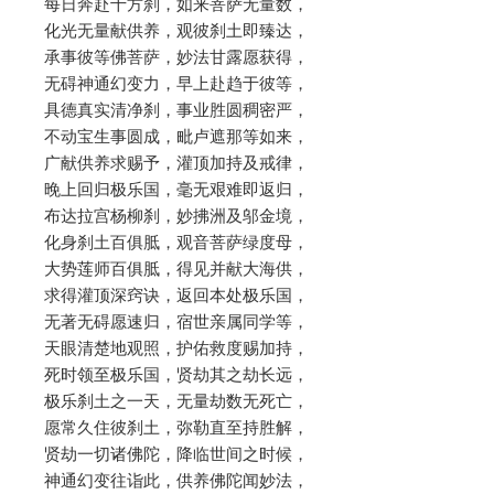
每日奔赴十方刹，如来菩萨无量数，
化光无量献供养，观彼刹土即臻达，
承事彼等佛菩萨，妙法甘露愿获得，
无碍神通幻变力，早上赴趋于彼等，
具德真实清净刹，事业胜圆稠密严，
不动宝生事圆成，毗卢遮那等如来，
广献供养求赐予，灌顶加持及戒律，
晚上回归极乐国，毫无艰难即返归，
布达拉宫杨柳刹，妙拂洲及邬金境，
化身刹土百俱胝，观音菩萨绿度母，
大势莲师百俱胝，得见并献大海供，
求得灌顶深窍诀，返回本处极乐国，
无著无碍愿速归，宿世亲属同学等，
天眼清楚地观照，护佑救度赐加持，
死时领至极乐国，贤劫其之劫长远，
极乐刹土之一天，无量劫数无死亡，
愿常久住彼刹土，弥勒直至持胜解，
贤劫一切诸佛陀，降临世间之时候，
神通幻变往诣此，供养佛陀闻妙法，