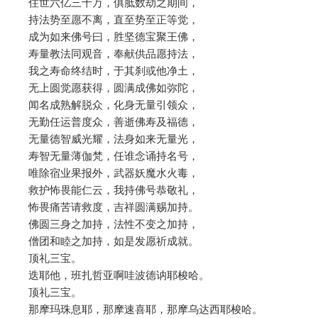
住世六亿三十万，俱胝数劫之期间，
持法势至愿不离，直至势至正等觉，
成为如来佛号曰，胜坚德宝聚王佛，
寿量教法同观音，奉献供品愿持法，
我之寿命终结时，于其刹或他净土，
无上圆觉愿获得，圆满成佛如弥陀，
闻名成熟解脱众，化身无量引领众，
无勤任运普度众，善逝佛寿及福德，
无量德智威光耀，法身如来无量光，
寿智无量薄伽梵，任谁念诵持名号，
唯除宿业果报外，武器妖魔水火毒，
救护怖畏能仁云，我持佛号恭敬礼，
怖畏痛苦请救度，吉祥圆满赐加持。
佛圆三身之加持，法性不变之加持，
僧团和睦之加持，如是发愿祈成就。
顶礼三宝。
迭耶他，班扎哲亚啊哇波德讷耶梭哈。
顶礼三宝。
那摩玛珠息耶，那摩速喜耶，那摩乌达西耶梭哈。