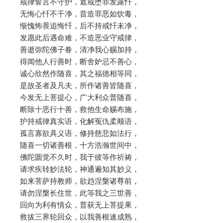
戒律誓言不守护，遮戒堕罪发露忏，
无悔心忏不干净，昔造罪恶如饮毒，
惭愧怖畏追悔忏，后不持戒忏未净，
发愿此后遇命难，不造恶业守戒律，
善逝弥陀佛子眷，清净我心赐加持，
得闻他人行善时，断舍妒忌不善心，
诚心欣然作随喜，其之福德相等同，
是故圣者及凡夫，所作诸善皆随喜，
今发无上菩提心，广大利众普随喜，
断除十恶行十善，救他生命赐布施，
护持戒律真实语，化解冤仇柔顺语，
孤言寡欲具义语，修持慈悲如法行，
随喜一切诸善根，十方浩瀚世间中，
佛陀圆觉不久时，我于彼等作祈祷，
请求疾转妙法轮，神通遍知其妙义，
如来菩萨持教师，欲趋涅槃诸尊前，
请勿涅槃长住世，此等我之三世善，
回向为利有情众，普获无上菩提果，
救拔三界轮回众，以我善根速成熟，