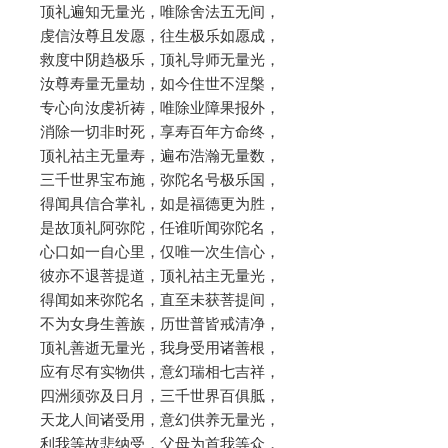
顶礼遍知无量光，唯除舍法五无间，
虔信汝尊且发愿，往生极乐如愿成，
救度中阴趋极乐，顶礼导师无量光，
汝尊寿量无量劫，如今住世不涅槃，
专心向汝虔祈祷，唯除业障果报外，
消除一切非时死，享寿百年方命终，
顶礼祜主无量寿，遍布浩瀚无量数，
三千世界宝布施，弥陀名号极乐国，
得闻具信合掌礼，如是福德更为胜，
是故顶礼阿弥陀，任谁听闻弥陀名，
心口如一自心里，仅唯一次生信心，
彼亦不退菩提道，顶礼祜主无量光，
得闻如来弥陀名，直至未获菩提间，
不为女身生善族，历世普皆戒清净，
顶礼善逝无量光，我身受用诸善根，
应有尽有实物供，意幻瑞相七吉祥，
四洲须弥及日月，三千世界百俱胝，
天龙人间诸受用，意幻供养无量光，
利我等故悲纳受，父母为首我等众，