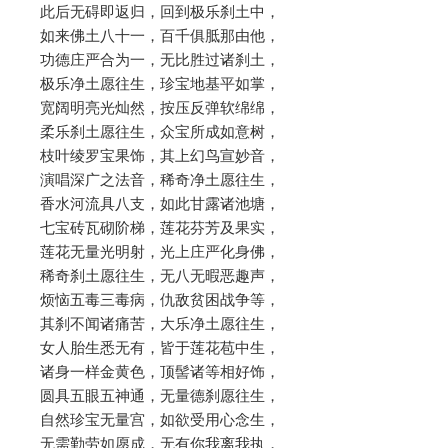
此后无碍即返归，回到极乐刹土中，
如来佛土八十一，百千俱胝那由他，
功德庄严合为一，无比胜过诸刹土，
极乐净土愿往生，珍宝地基平如掌，
宽阔明亮光灿然，按压反弹软绵绵，
柔乐刹土愿往生，众宝所成如意树，
枝叶绫罗宝果饰，其上幻鸟宣妙音，
演唱深广之法音，稀奇净土愿往生，
香水河流具八支，如此甘露诸池塘，
七宝砖瓦砌阶梯，莲花芬芳及果实，
莲花无量光明射，光上庄严化身佛，
稀奇刹土愿往生，无八无暇恶趣声，
烦恼五毒三毒病，仇敌贫困战争等，
其刹不闻诸痛苦，大乐净土愿往生，
女人胎生悉无有，皆于莲花苞中生，
诸身一样金黄色，顶髻诸等相好饰，
圆具五眼五神通，无量德刹愿往生，
自然珍宝无量宫，如欲受用心念生，
无需勤劳如愿成，无有你我离我执，